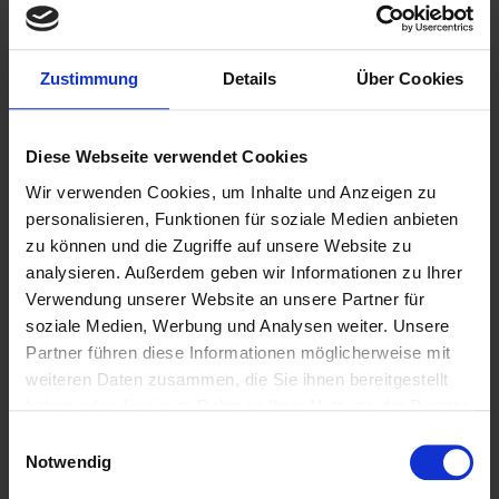
Fachärztin für Allgemeinmedizin
Anne Beate Berghäuser
Zustimmung
Details
Über Cookies
Pößnecker Straße 24
07318 Saalfeld
Diese Webseite verwendet Cookies
✆ 03671 / 2857
Wir verwenden Cookies, um Inhalte und Anzeigen zu
personalisieren, Funktionen für soziale Medien anbieten
zu können und die Zugriffe auf unsere Website zu
analysieren. Außerdem geben wir Informationen zu Ihrer
Verwendung unserer Website an unsere Partner für
soziale Medien, Werbung und Analysen weiter. Unsere
Partner führen diese Informationen möglicherweise mit
weiteren Daten zusammen, die Sie ihnen bereitgestellt
haben oder die sie im Rahmen Ihrer Nutzung der Dienste
gesammelt haben.
Einwilligungsauswahl
Notwendig